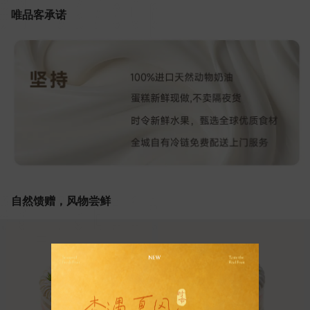
唯品客承诺
自然馈赠，风物尝鲜