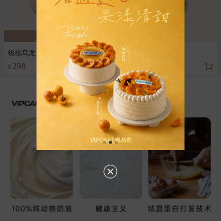
预售
桃桃乌龙
蜜桃芝心
298
258
¥
¥