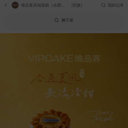
狮子座
唯品客高端蛋糕（合肥无尘净化工厂）
[切换]
我的记录
榴莲爱好者必点
巧克力爱好者必点
纪恋日必点
送爸爸
送妈妈